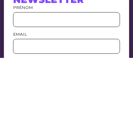
PRÉNOM
EMAIL
EN CONTINUANT, VOUS ACCEPTEZ LA
POLITIQUE DE CONFIDENTIALITÉ