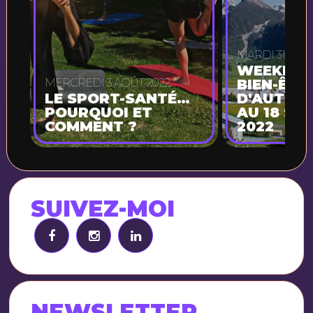
MARDI 31 MAI 
WEEKEND
MERCREDI 3 AOÛT 2022
BIEN-ÊTR
LE SPORT-SANTÉ…
D'AUTOMN
POURQUOI ET
AU 18 SE
COMMENT ?
2022
SUIVEZ-MOI
NEWSLETTER